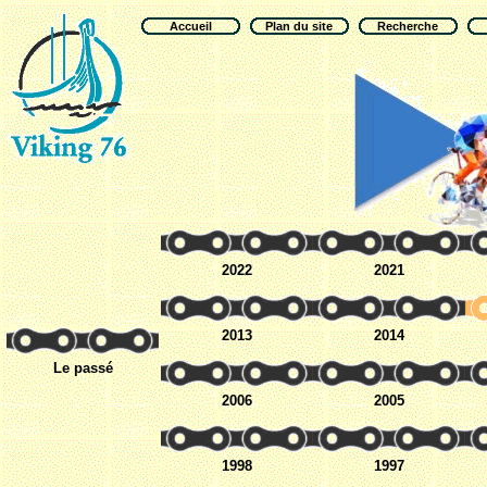
Accueil
Plan du site
Recherche
2022
2021
2013
2014
Le passé
2006
2005
1998
1997