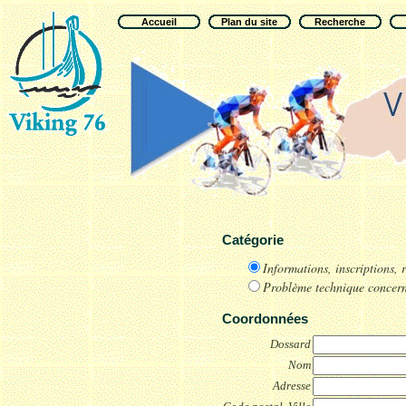
Accueil
Plan du site
Recherche
Catégorie
Informations, inscriptions, 
Problème technique concern
Coordonnées
Dossard
Nom
Adresse