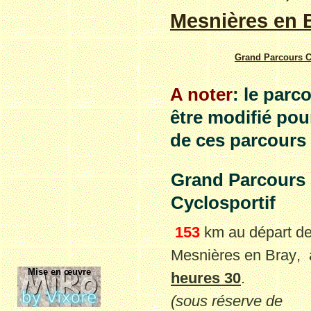
Mesnières en 
Grand Parcours
C
A noter
: le parc
être modifié pour
de ces parcours o
Grand
Parcours
C
yclosportif
153
km au départ
d
Mesnières en Bray
,
Mise en œuvre
heures 30
.
(sous réserve de