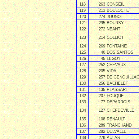
118
263
CONSEIL
119
213
BOULOCHE
120
274
JOUNOT
121
295
BOURSY
122
272
NEANT
123
214
COLLIOT
124
269
FONTAINE
125
40
DOS SANTOS
126
45
LEGOY
127
252
CHEVAUX
128
205
VIDAL
129
257
DE GENOUILLA
130
256
BACHELET
131
135
PLASSART
132
207
FOUQUE
133
77
DEPARROIS
134
127
CHEFDEVILLE
135
108
RENAULT
136
289
TRANCHAND
137
282
DELVALLÉ
138
279
AULAS