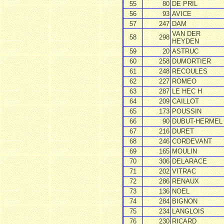
55
80
DE PRIL
56
93
AVICE
57
247
DAM
VAN DER
58
298
HEYDEN
59
20
ASTRUC
60
258
DUMORTIER
61
248
RECOULES
62
227
ROMEO
63
287
LE HEC H
64
209
CAILLOT
65
173
POUSSIN
66
90
DUBUT-HERMEL
67
216
DURET
68
246
CORDEVANT
69
165
MOULIN
70
306
DELARACE
71
202
VITRAC
72
286
RENAUX
73
136
NOEL
74
284
BIGNON
75
234
LANGLOIS
76
230
RICARD