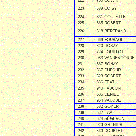
222
750
COLLIN
223
589
COISY
224
631
GOULETTE
225
665
ROBERT
226
618
BERTRAND
227
689
FOURAGE
228
820
ROSAY
229
774
FOUILLOT
230
983
VANDEVOORDE
231
667
BONAY
232
567
DUFOUR
233
523
ROBERT
234
636
FEAT
235
940
FAUCON
236
535
DENIEL
237
954
VAUQUET
238
682
GOYER
239
632
HAVE
240
524
SÉGERON
241
923
GRENIER
242
539
DOUBLET