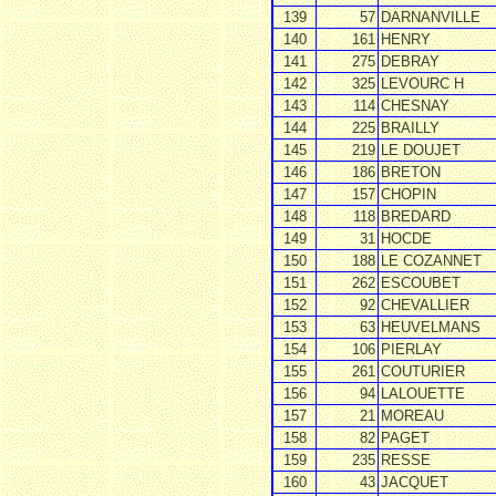
139
57
DARNANVILLE
140
161
HENRY
141
275
DEBRAY
142
325
LEVOURC H
143
114
CHESNAY
144
225
BRAILLY
145
219
LE DOUJET
146
186
BRETON
147
157
CHOPIN
148
118
BREDARD
149
31
HOCDE
150
188
LE COZANNET
151
262
ESCOUBET
152
92
CHEVALLIER
153
63
HEUVELMANS
154
106
PIERLAY
155
261
COUTURIER
156
94
LALOUETTE
157
21
MOREAU
158
82
PAGET
159
235
RESSE
160
43
JACQUET