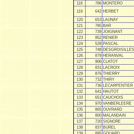
118
786
MONTERO
119
642
HERBET
120
653
LAUNAY
121
785
BAR
122
739
JOIGNANT
123
852
RENIER
124
528
PASCAL
125
748
DESGROISILLE
126
879
HERANVAL
127
906
CLATOT
128
831
LACROIX
129
876
THIERRY
130
732
THIRY
131
736
LECARPENTIER
132
641
HAUTOT
133
651
CAUCHOIS
134
970
VANBERLEERE
135
865
OUVRARD
136
800
MALANDAIN
137
720
SIGNORE
138
837
BUREL
139
895
GOUARD