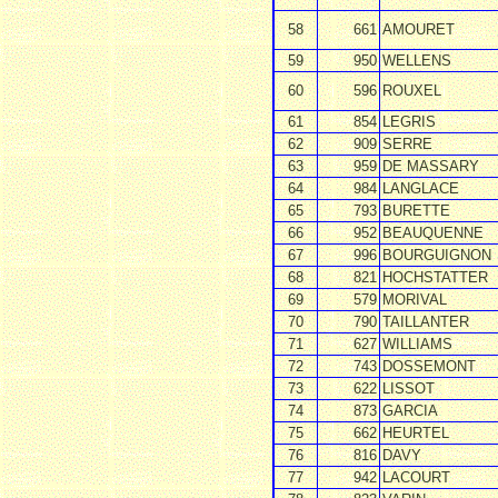
58
661
AMOURET
59
950
WELLENS
60
596
ROUXEL
61
854
LEGRIS
62
909
SERRE
63
959
DE MASSARY
64
984
LANGLACE
65
793
BURETTE
66
952
BEAUQUENNE
67
996
BOURGUIGNON
68
821
HOCHSTATTER
69
579
MORIVAL
70
790
TAILLANTER
71
627
WILLIAMS
72
743
DOSSEMONT
73
622
LISSOT
74
873
GARCIA
75
662
HEURTEL
76
816
DAVY
77
942
LACOURT