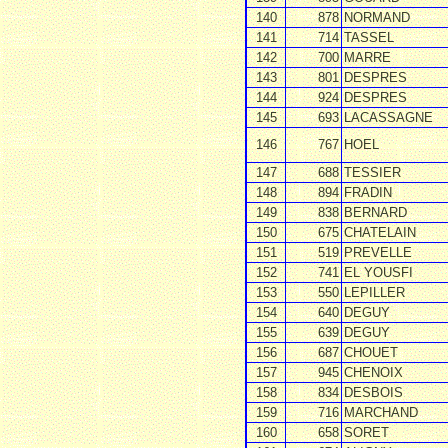
140
878
NORMAND
141
714
TASSEL
142
700
MARRE
143
801
DESPRES
144
924
DESPRES
145
693
LACASSAGNE
146
767
HOEL
147
688
TESSIER
148
894
FRADIN
149
838
BERNARD
150
675
CHATELAIN
151
519
PREVELLE
152
741
EL YOUSFI
153
550
LEPILLER
154
640
DEGUY
155
639
DEGUY
156
687
CHOUET
157
945
CHENOIX
158
834
DESBOIS
159
716
MARCHAND
160
658
SORET