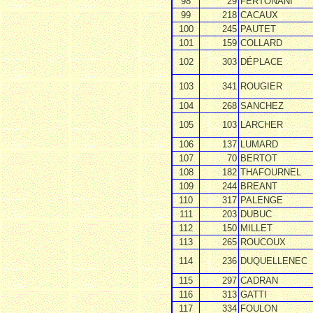
98
29
FERTONANI
99
218
CACAUX
100
245
PAUTET
101
159
COLLARD
102
303
DÉPLACE
103
341
ROUGIER
104
268
SANCHEZ
105
103
LARCHER
106
137
LUMARD
107
70
BERTOT
108
182
THAFOURNEL
109
244
BREANT
110
317
PALENGE
111
203
DUBUC
112
150
MILLET
113
265
ROUCOUX
114
236
DUQUELLENEC
115
297
CADRAN
116
313
GATTI
117
334
FOULON