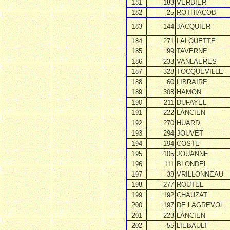
181
183
VERDIER
182
25
ROTHIACOB
183
144
JACQUIER
184
271
LALOUETTE
185
99
TAVERNE
186
233
VANLAERES
187
328
TOCQUEVILLE
188
60
LIBRAIRE
189
308
HAMON
190
211
DUFAYEL
191
222
LANCIEN
192
270
HUARD
193
294
JOUVET
194
194
COSTE
195
105
JOUANNE
196
111
BLONDEL
197
38
VRILLONNEAU
198
277
ROUTEL
199
192
CHAUZAT
200
197
DE LAGREVOL
201
223
LANCIEN
202
55
LIEBAULT