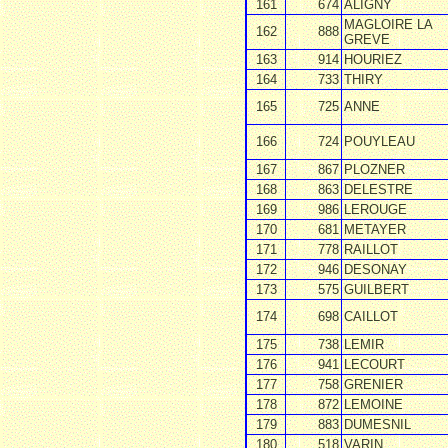
161
674
ALIGNY
MAGLOIRE LA
162
888
GREVE
163
914
HOURIEZ
164
733
THIRY
165
725
ANNE
166
724
POUYLEAU
167
867
PLOZNER
168
863
DELESTRE
169
986
LEROUGE
170
681
METAYER
171
778
RAILLOT
172
946
DESONAY
173
575
GUILBERT
174
698
CAILLOT
175
738
LEMIR
176
941
LECOURT
177
758
GRENIER
178
872
LEMOINE
179
883
DUMESNIL
180
518
VARIN