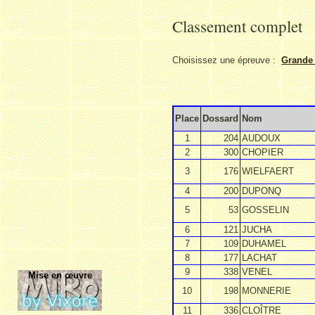
Classement complet
Choisissez une épreuve :
Grande 
Place
Dossard
Nom
1
204
AUDOUX
2
300
CHOPIER
3
176
WIELFAERT
4
200
DUPONQ
5
53
GOSSELIN
6
121
JUCHA
7
109
DUHAMEL
8
177
LACHAT
9
338
VENEL
Mise en œuvre
10
198
MONNERIE
11
336
CLOÎTRE