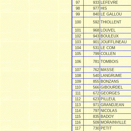
97
933
LEFEVRE
98
977
HIS
99
840
LE GALLOU
100
592
THIOLLENT
101
968
LOUVEL
102
943
BOULEUX
103
901
JOUFFLINEAU
104
531
LE COM
105
799
COLLEN
106
781
TOMBOIS
107
762
MASSE
108
540
LANGRUME
109
855
BONZANS
110
566
GIBOURDEL
111
672
GEORGES
112
623
PILLEUL
113
971
GRANDJEAN
114
797
NICOLAS
115
835
BADOY
116
509
MORAINVILLE
117
730
PETIT