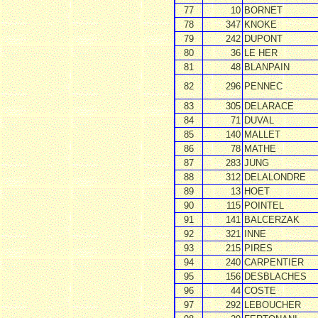
77
10
BORNET
78
347
KNOKE
79
242
DUPONT
80
36
LE HER
81
48
BLANPAIN
82
296
PENNEC
83
305
DELARACE
84
71
DUVAL
85
140
MALLET
86
78
MATHE
87
283
JUNG
88
312
DELALONDRE
89
13
HOET
90
115
POINTEL
91
141
BALCERZAK
92
321
INNE
93
215
PIRES
94
240
CARPENTIER
95
156
DESBLACHES
96
44
COSTE
97
292
LEBOUCHER