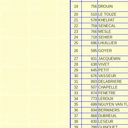
19
756
DROUIN
20
510
LE TOUZE
21
578
KHELFAT
22
759
SENECAL
23
766
MESLE
24
718
SEHIER
25
696
LHUILLIER
26
595
GOYER
27
931
JACQUEMIN
28
638
VIVET
29
645
PETIT
30
676
VASSEUR
31
893
DELABRIERE
32
507
CHAPELLE
33
874
FENETRE
34
773
LEROUX
35
699
NGUYEN VAN T
36
934
BERWAERS
37
868
DUBREUIL
38
830
LESEUR
39
788
GUINOUET