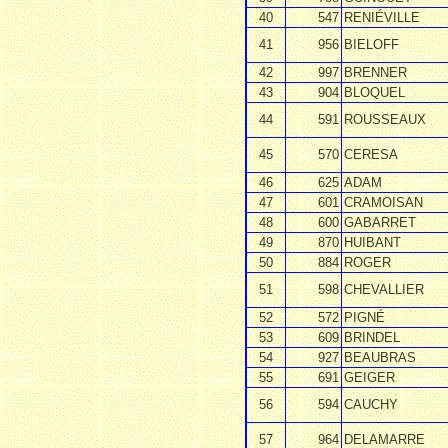
40
547
RENIÉVILLE
41
956
BIELOFF
42
997
BRENNER
43
904
BLOQUEL
44
591
ROUSSEAUX
45
570
CERESA
46
625
ADAM
47
601
CRAMOISAN
48
600
GABARRET
49
870
HUIBANT
50
884
ROGER
51
598
CHEVALLIER
52
572
PIGNÉ
53
609
BRINDEL
54
927
BEAUBRAS
55
691
GEIGER
56
594
CAUCHY
57
964
DELAMARRE