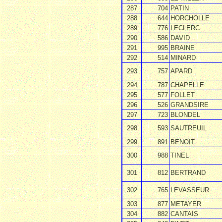
287
704
PATIN
288
644
HORCHOLLE
289
776
LECLERC
290
586
DAVID
291
995
BRAINE
292
514
MINARD
293
757
APARD
294
787
CHAPELLE
295
577
FOLLET
296
526
GRANDSIRE
297
723
BLONDEL
298
593
SAUTREUIL
299
891
BENOIT
300
988
TINEL
301
812
BERTRAND
302
765
LEVASSEUR
303
877
METAYER
304
882
CANTAIS