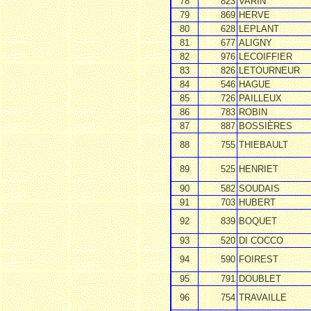
78
823
VARIN
79
869
HERVE
80
628
LEPLANT
81
677
ALIGNY
82
976
LECOIFFIER
83
826
LETOURNEUR
84
546
HAGUE
85
726
PAILLEUX
86
783
ROBIN
87
887
BOSSIÈRES
88
755
THIEBAULT
89
525
HENRIET
90
582
SOUDAIS
91
703
HUBERT
92
839
BOQUET
93
520
DI COCCO
94
590
FOIREST
95
791
DOUBLET
96
754
TRAVAILLE