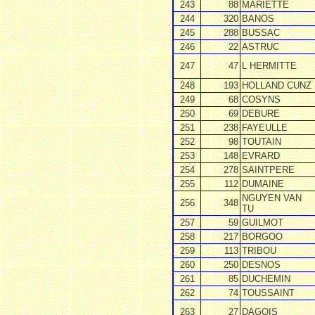
243
88
MARIETTE
244
320
BANOS
245
288
BUSSAC
246
22
ASTRUC
247
47
L HERMITTE
248
193
HOLLAND CUNZ
249
68
COSYNS
250
69
DEBURE
251
238
FAYEULLE
252
98
TOUTAIN
253
148
EVRARD
254
278
SAINTPERE
255
112
DUMAINE
NGUYEN VAN
256
348
TU
257
59
GUILMOT
258
217
BORGOO
259
113
TRIBOU
260
250
DESNOS
261
85
DUCHEMIN
262
74
TOUSSAINT
263
27
DAGOIS