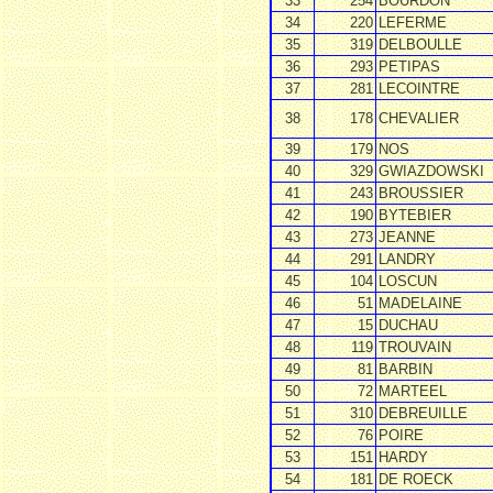
33
254
BOURDON
34
220
LEFERME
35
319
DELBOULLE
36
293
PETIPAS
37
281
LECOINTRE
38
178
CHEVALIER
39
179
NOS
40
329
GWIAZDOWSKI
41
243
BROUSSIER
42
190
BYTEBIER
43
273
JEANNE
44
291
LANDRY
45
104
LOSCUN
46
51
MADELAINE
47
15
DUCHAU
48
119
TROUVAIN
49
81
BARBIN
50
72
MARTEEL
51
310
DEBREUILLE
52
76
POIRE
53
151
HARDY
54
181
DE ROECK