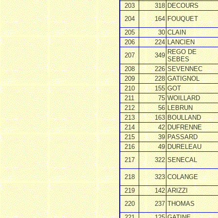
203
318
DECOURS
204
164
FOUQUET
205
30
CLAIN
206
224
LANCIEN
REGO DE
207
349
SEBES
208
226
SEVENNEC
209
228
GATIGNOL
210
155
GOT
211
75
WOILLARD
212
56
LEBRUN
213
163
BOULLAND
214
42
DUFRENNE
215
39
PASSARD
216
49
DURELEAU
217
322
SENECAL
218
323
COLANGE
219
142
ARIZZI
220
237
THOMAS
221
125
GATINE