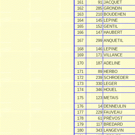
161
91
JACQUET
162
285
GRONDIN
163
210
BOUDEHEN
164
145
LEPINE
165
152
GENTIL
166
147
HAUBERT
167
299
ANQUETIL
168
146
LEPINE
169
171
VILLANCE
170
187
ADELINE
171
89
HERBO
172
239
SCHROEDER
173
330
LEGER
174
346
HOUEL
175
123
METAIS
176
14
DENNEULIN
177
229
FAUVEAU
178
61
PRÉVOST
179
117
BREDARD
180
343
LANGEVIN