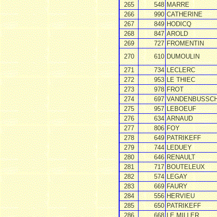
265
548
MARRE
266
990
CATHERINE
267
849
HODICQ
268
847
AROLD
269
727
FROMENTIN
270
610
DUMOULIN
271
734
LECLERC
272
953
LE THIEC
273
978
FROT
274
697
VANDENBUSSC
275
957
LEBOEUF
276
634
ARNAUD
277
806
FOY
278
649
PATRIKEFF
279
744
LEDUEY
280
646
RENAULT
281
717
BOUTELEUX
282
574
LEGAY
283
669
FAURY
284
556
HERVIEU
285
650
PATRIKEFF
286
668
LE MILLER