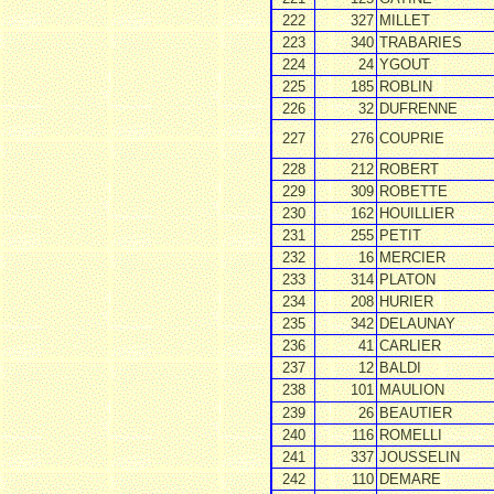
222
327
MILLET
223
340
TRABARIES
224
24
YGOUT
225
185
ROBLIN
226
32
DUFRENNE
227
276
COUPRIE
228
212
ROBERT
229
309
ROBETTE
230
162
HOUILLIER
231
255
PETIT
232
16
MERCIER
233
314
PLATON
234
208
HURIER
235
342
DELAUNAY
236
41
CARLIER
237
12
BALDI
238
101
MAULION
239
26
BEAUTIER
240
116
ROMELLI
241
337
JOUSSELIN
242
110
DEMARE