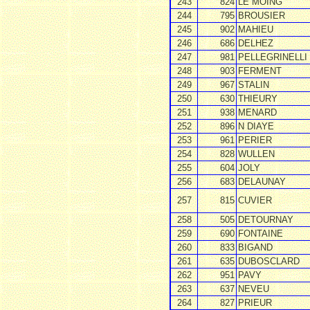
243
824
LE MOING
244
795
BROUSIER
245
902
MAHIEU
246
686
DELHEZ
247
981
PELLEGRINELLI
248
903
FERMENT
249
967
STALIN
250
630
THIEURY
251
938
MENARD
252
896
N DIAYE
253
961
PERIER
254
828
WULLEN
255
604
JOLY
256
683
DELAUNAY
257
815
CUVIER
258
505
DETOURNAY
259
690
FONTAINE
260
833
BIGAND
261
635
DUBOSCLARD
262
951
PAVY
263
637
NEVEU
264
827
PRIEUR