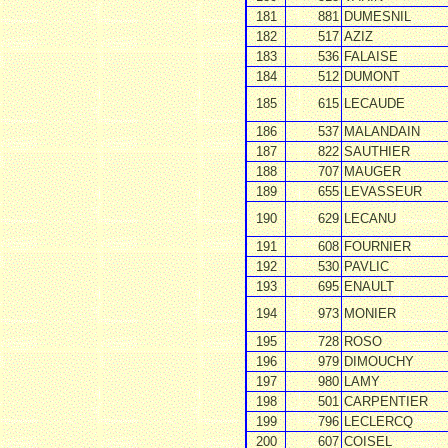
181
881
DUMESNIL
182
517
AZIZ
183
536
FALAISE
184
512
DUMONT
185
615
LECAUDE
186
537
MALANDAIN
187
822
SAUTHIER
188
707
MAUGER
189
655
LEVASSEUR
190
629
LECANU
191
608
FOURNIER
192
530
PAVLIC
193
695
ENAULT
194
973
MONIER
195
728
ROSO
196
979
DIMOUCHY
197
980
LAMY
198
501
CARPENTIER
199
796
LECLERCQ
200
607
COISEL