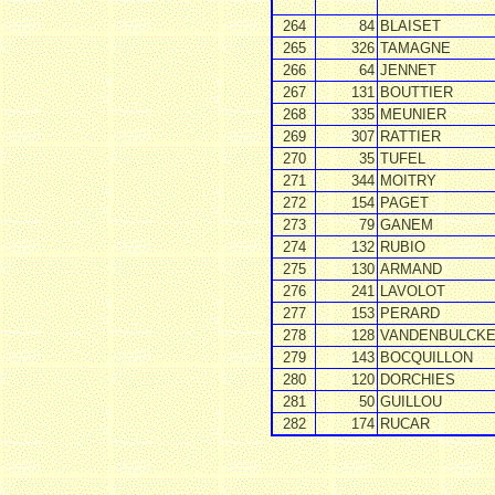
264
84
BLAISET
265
326
TAMAGNE
266
64
JENNET
267
131
BOUTTIER
268
335
MEUNIER
269
307
RATTIER
270
35
TUFEL
271
344
MOITRY
272
154
PAGET
273
79
GANEM
274
132
RUBIO
275
130
ARMAND
276
241
LAVOLOT
277
153
PERARD
278
128
VANDENBULCK
279
143
BOCQUILLON
280
120
DORCHIES
281
50
GUILLOU
282
174
RUCAR