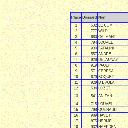
Place
Dossard
Nom
1
532
LE COM
2
777
WILD
3
680
CALMANT
4
794
LOUVEL
5
930
FATALINI
6
557
ANDRE
7
928
DELAUNAY
8
919
PAULY
9
571
CERESA
10
679
BOQUET
11
929
D EVOLA
12
534
LOZET
13
541
ANIZAN
14
715
LOUVEL
15
798
QUENAULT
16
989
HAVET
17
875
HERME
18
932
HAERDEN