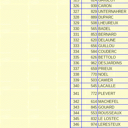
325
624
GAIGEOT
326
939
CARON
327
829
UNTERNAHRER
328
889
DUPARC
329
508
LHEUREUX
330
565
BADEL
331
853
BERNARD
332
620
DELAUNE
333
656
GUILLOU
334
584
COUDERC
335
626
BETTOLO
336
962
DESJARDINS
337
659
PRIEUX
338
770
NOEL
339
503
CAMIER
340
545
LACAILLE
341
772
PLEVERT
342
614
MACHEFEL
343
845
GOUARD
344
553
ROUSSEAUX
345
832
LE LOSTEC
346
974
LERESTEUX