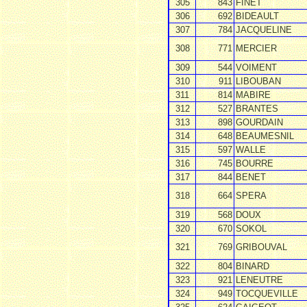
305
843
FINET
306
692
BIDEAULT
307
784
JACQUELINE
308
771
MERCIER
309
544
VOIMENT
310
911
LIBOUBAN
311
814
MABIRE
312
527
BRANTES
313
898
GOURDAIN
314
648
BEAUMESNIL
315
597
WALLE
316
745
BOURRE
317
844
BENET
318
664
SPERA
319
568
DOUX
320
670
SOKOL
321
769
GRIBOUVAL
322
804
BINARD
323
921
LENEUTRE
324
949
TOCQUEVILLE