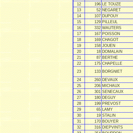
12
196
LE TOUZE
13
52
NEGARET
14
107
DUPOUY
15
129
PILLEUL
16
332
WAUTERS
17
167
POISSON
18
169
CHAGOT
19
158
JOUEN
20
18
DOMALAIN
21
87
BERTHE
22
175
CHAPELLE
23
133
BORGNIET
24
260
DEVAUX
25
206
MICHAUX
26
301
SENECAUX
27
180
DEGUY
28
199
PREVOST
29
65
LAMY
30
19
STALIN
31
170
BOUYER
32
316
DIEPVINTS