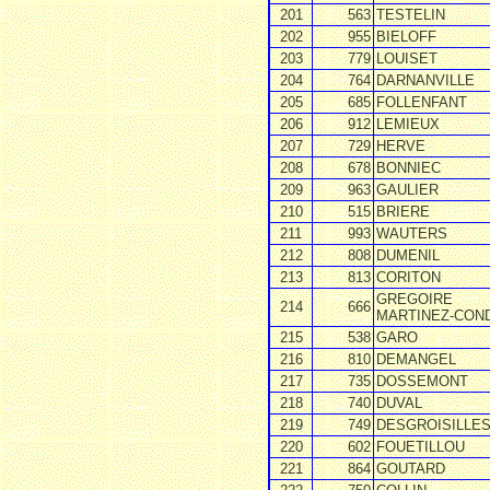
201
563
TESTELIN
202
955
BIELOFF
203
779
LOUISET
204
764
DARNANVILLE
205
685
FOLLENFANT
206
912
LEMIEUX
207
729
HERVE
208
678
BONNIEC
209
963
GAULIER
210
515
BRIERE
211
993
WAUTERS
212
808
DUMENIL
213
813
CORITON
GREGOIRE
214
666
MARTINEZ-CON
215
538
GARO
216
810
DEMANGEL
217
735
DOSSEMONT
218
740
DUVAL
219
749
DESGROISILLE
220
602
FOUETILLOU
221
864
GOUTARD