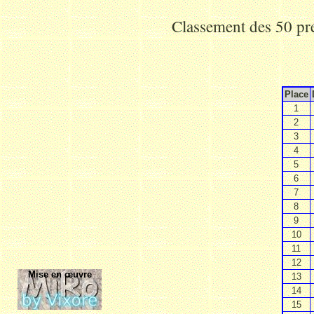
Classement des 50 pr
Place
1
2
3
4
5
6
7
8
9
10
11
12
Mise en œuvre
13
14
15