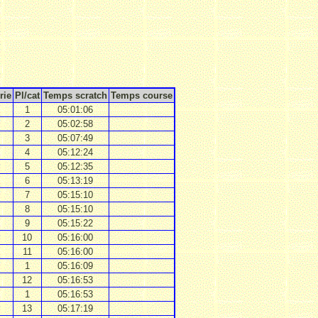
rie
Pl/cat
Temps scratch
Temps course
1
05:01:06
2
05:02:58
3
05:07:49
4
05:12:24
5
05:12:35
6
05:13:19
7
05:15:10
8
05:15:10
9
05:15:22
10
05:16:00
11
05:16:00
1
05:16:09
12
05:16:53
1
05:16:53
13
05:17:19