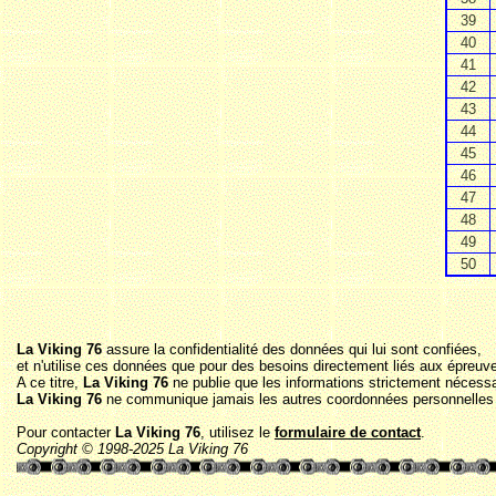
39
40
41
42
43
44
45
46
47
48
49
50
La Viking 76
assure la confidentialité des données qui lui sont confiées,
et n'utilise ces données que pour des besoins directement liés aux épreuve
A ce titre,
La Viking 76
ne publie que les informations strictement nécessair
La Viking 76
ne communique jamais les autres coordonnées personnelles à
Pour contacter
La Viking 76
, utilisez le
formulaire de contact
.
Copyright © 1998-2025 La Viking 76