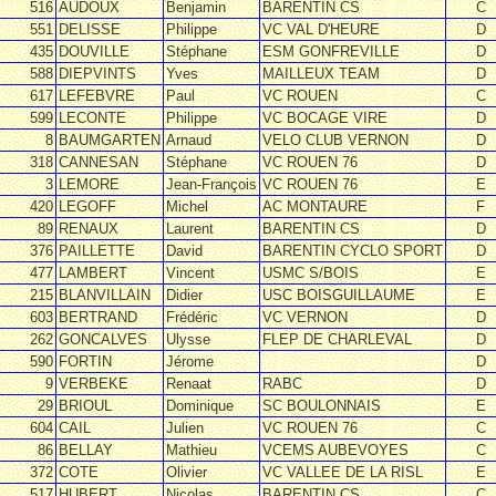
516
AUDOUX
Benjamin
BARENTIN CS
C
551
DELISSE
Philippe
VC VAL D'HEURE
D
435
DOUVILLE
Stéphane
ESM GONFREVILLE
D
588
DIEPVINTS
Yves
MAILLEUX TEAM
D
617
LEFEBVRE
Paul
VC ROUEN
C
599
LECONTE
Philippe
VC BOCAGE VIRE
D
8
BAUMGARTEN
Arnaud
VELO CLUB VERNON
D
318
CANNESAN
Stéphane
VC ROUEN 76
D
3
LEMORE
Jean-François
VC ROUEN 76
E
420
LEGOFF
Michel
AC MONTAURE
F
89
RENAUX
Laurent
BARENTIN CS
D
376
PAILLETTE
David
BARENTIN CYCLO SPORT
D
477
LAMBERT
Vincent
USMC S/BOIS
E
215
BLANVILLAIN
Didier
USC BOISGUILLAUME
E
603
BERTRAND
Frédéric
VC VERNON
D
262
GONCALVES
Ulysse
FLEP DE CHARLEVAL
D
590
FORTIN
Jérome
D
9
VERBEKE
Renaat
RABC
D
29
BRIOUL
Dominique
SC BOULONNAIS
E
604
CAIL
Julien
VC ROUEN 76
C
86
BELLAY
Mathieu
VCEMS AUBEVOYES
C
372
COTE
Olivier
VC VALLEE DE LA RISL
E
517
HUBERT
Nicolas
BARENTIN CS
C