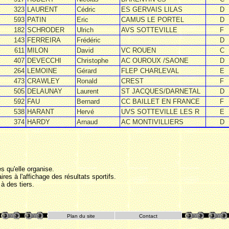
323
LAURENT
Cédric
ES GERVAIS LILAS
D
593
PATIN
Eric
CAMUS LE PORTEL
D
182
SCHRODER
Ulrich
AVS SOTTEVILLE
F
143
FERREIRA
Frédéric
D
611
MILON
David
VC ROUEN
C
407
DEVECCHI
Christophe
AC OUROUX /SAONE
D
264
LEMOINE
Gérard
FLEP CHARLEVAL
E
473
CRAWLEY
Ronald
CREST
F
505
DELAUNAY
Laurent
ST JACQUES/DARNETAL
D
592
FAU
Bernard
CC BAILLET EN FRANCE
F
538
HARANT
Hervé
UVS SOTTEVILLE LES R
E
374
HARDY
Arnaud
AC MONTIVILLIERS
D
s qu'elle organise.
es à l'affichage des résultats sportifs.
 des tiers.
Plan du site
Contact