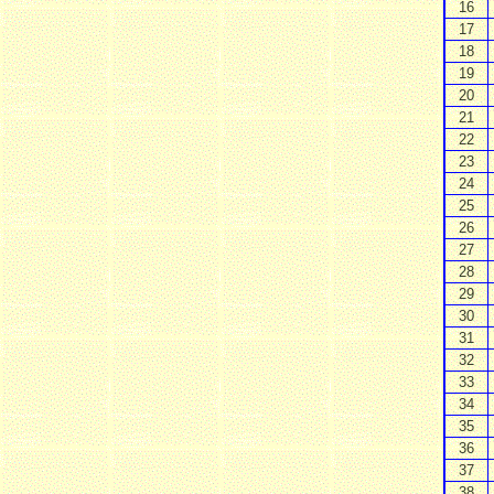
16
17
18
19
20
21
22
23
24
25
26
27
28
29
30
31
32
33
34
35
36
37
38