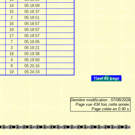
14
05:18:09
15
05:18:37
2
05:18:51
16
05:18:57
19
05:18:57
17
05:18:57
7
05:19:05
3
05:19:21
18
05:19:38
4
05:19:50
8
05:20:16
19
05:24:33
Dernière modification
: 07/08/2026
Page vue 434 fois cette année.
Page créée en 0.90 s.