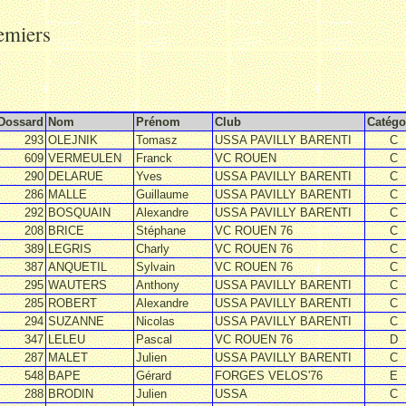
emiers
Dossard
Nom
Prénom
Club
Catégo
293
OLEJNIK
Tomasz
USSA PAVILLY BARENTI
C
609
VERMEULEN
Franck
VC ROUEN
C
290
DELARUE
Yves
USSA PAVILLY BARENTI
C
286
MALLE
Guillaume
USSA PAVILLY BARENTI
C
292
BOSQUAIN
Alexandre
USSA PAVILLY BARENTI
C
208
BRICE
Stéphane
VC ROUEN 76
C
389
LEGRIS
Charly
VC ROUEN 76
C
387
ANQUETIL
Sylvain
VC ROUEN 76
C
295
WAUTERS
Anthony
USSA PAVILLY BARENTI
C
285
ROBERT
Alexandre
USSA PAVILLY BARENTI
C
294
SUZANNE
Nicolas
USSA PAVILLY BARENTI
C
347
LELEU
Pascal
VC ROUEN 76
D
287
MALET
Julien
USSA PAVILLY BARENTI
C
548
BAPE
Gérard
FORGES VELOS'76
E
288
BRODIN
Julien
USSA
C