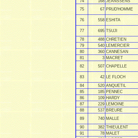
74
168
JEANSSENS
75
67
PRUD'HOMME
76
558
ESHITA
77
695
TSUJI
78
488
CHRETIEN
79
540
LEMERCIER
80
360
CANNESAN
81
3
MACRET
82
507
CHAPELLE
83
42
LE FLOCH
84
520
ANQUETIL
85
185
PENNEC
86
109
HARDY
87
229
LEMOINE
88
537
BREURE
89
740
MALLE
90
382
THIEULENT
91
78
MALET