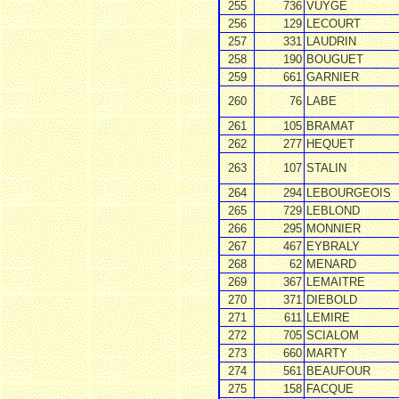
255
736
VUYGE
256
129
LECOURT
257
331
LAUDRIN
258
190
BOUGUET
259
661
GARNIER
260
76
LABE
261
105
BRAMAT
262
277
HEQUET
263
107
STALIN
264
294
LEBOURGEOIS
265
729
LEBLOND
266
295
MONNIER
267
467
EYBRALY
268
62
MENARD
269
367
LEMAITRE
270
371
DIEBOLD
271
611
LEMIRE
272
705
SCIALOM
273
660
MARTY
274
561
BEAUFOUR
275
158
FACQUE