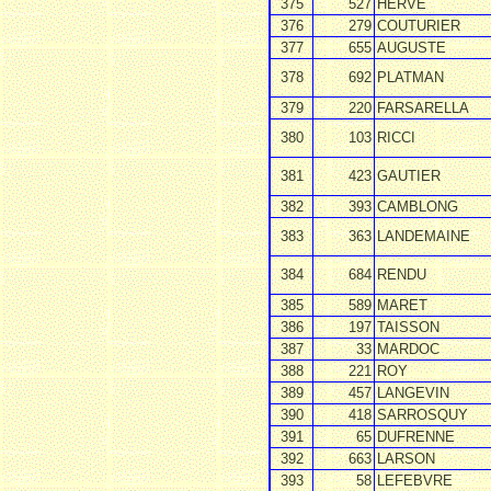
375
527
HERVE
376
279
COUTURIER
377
655
AUGUSTE
378
692
PLATMAN
379
220
FARSARELLA
380
103
RICCI
381
423
GAUTIER
382
393
CAMBLONG
383
363
LANDEMAINE
384
684
RENDU
385
589
MARET
386
197
TAISSON
387
33
MARDOC
388
221
ROY
389
457
LANGEVIN
390
418
SARROSQUY
391
65
DUFRENNE
392
663
LARSON
393
58
LEFEBVRE