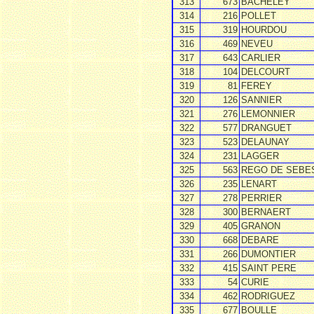
313
673
BACHELEY
314
216
POLLET
315
319
HOURDOU
316
469
NEVEU
317
643
CARLIER
318
104
DELCOURT
319
81
FEREY
320
126
SANNIER
321
276
LEMONNIER
322
577
DRANGUET
323
523
DELAUNAY
324
231
LAGGER
325
563
REGO DE SEBE
326
235
LENART
327
278
PERRIER
328
300
BERNAERT
329
405
GRANON
330
668
DEBARE
331
266
DUMONTIER
332
415
SAINT PERE
333
54
CURIE
334
462
RODRIGUEZ
335
677
BOULLE