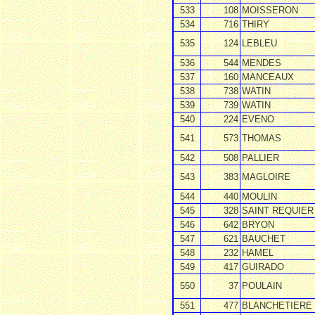
533
108
MOISSERON
534
716
THIRY
535
124
LEBLEU
536
544
MENDES
537
160
MANCEAUX
538
738
WATIN
539
739
WATIN
540
224
EVENO
541
573
THOMAS
542
508
PALLIER
543
383
MAGLOIRE
544
440
MOULIN
545
328
SAINT REQUIER
546
642
BRYON
547
621
BAUCHET
548
232
HAMEL
549
417
GUIRADO
550
37
POULAIN
551
477
BLANCHETIERE