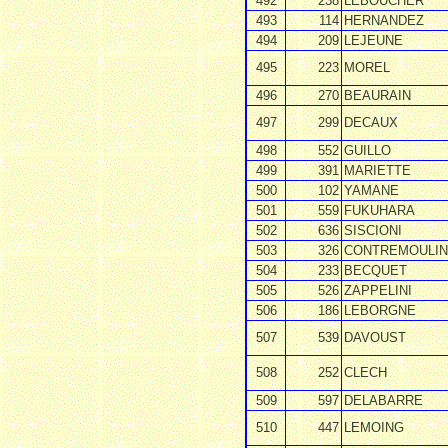
492
238
LEBOUCHER
493
114
HERNANDEZ
494
209
LEJEUNE
495
223
MOREL
496
270
BEAURAIN
497
299
DECAUX
498
552
GUILLO
499
391
MARIETTE
500
102
YAMANE
501
559
FUKUHARA
502
636
SISCIONI
503
326
CONTREMOULIN
504
233
BECQUET
505
526
ZAPPELINI
506
186
LEBORGNE
507
539
DAVOUST
508
252
CLECH
509
597
DELABARRE
510
447
LEMOING