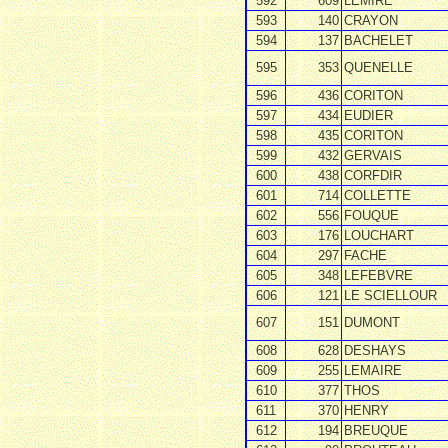
592
609
LEMIRE
593
140
CRAYON
594
137
BACHELET
595
353
QUENELLE
596
436
CORITON
597
434
EUDIER
598
435
CORITON
599
432
GERVAIS
600
438
CORFDIR
601
714
COLLETTE
602
556
FOUQUE
603
176
LOUCHART
604
297
FACHE
605
348
LEFEBVRE
606
121
LE SCIELLOUR
607
151
DUMONT
608
628
DESHAYS
609
255
LEMAIRE
610
377
THOS
611
370
HENRY
612
194
BREUQUE