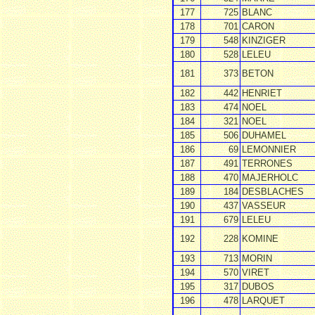
177
725
BLANC
178
701
CARON
179
548
KINZIGER
180
528
LELEU
181
373
BETON
182
442
HENRIET
183
474
NOEL
184
321
NOEL
185
506
DUHAMEL
186
69
LEMONNIER
187
491
TERRONES
188
470
MAJERHOLC
189
184
DESBLACHES
190
437
VASSEUR
191
679
LELEU
192
228
KOMINE
193
713
MORIN
194
570
VIRET
195
317
DUBOS
196
478
LARQUET