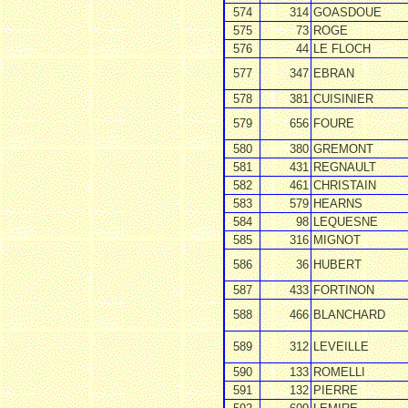
574
314
GOASDOUE
575
73
ROGE
576
44
LE FLOCH
577
347
EBRAN
578
381
CUISINIER
579
656
FOURE
580
380
GREMONT
581
431
REGNAULT
582
461
CHRISTAIN
583
579
HEARNS
584
98
LEQUESNE
585
316
MIGNOT
586
36
HUBERT
587
433
FORTINON
588
466
BLANCHARD
589
312
LEVEILLE
590
133
ROMELLI
591
132
PIERRE