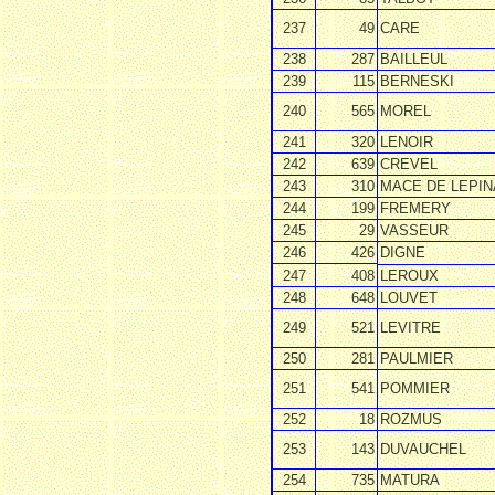
237
49
CARE
238
287
BAILLEUL
239
115
BERNESKI
240
565
MOREL
241
320
LENOIR
242
639
CREVEL
243
310
MACE DE LEPIN
244
199
FREMERY
245
29
VASSEUR
246
426
DIGNE
247
408
LEROUX
248
648
LOUVET
249
521
LEVITRE
250
281
PAULMIER
251
541
POMMIER
252
18
ROZMUS
253
143
DUVAUCHEL
254
735
MATURA