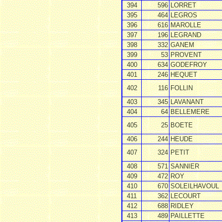
394
596
LORRET
395
464
LEGROS
396
616
MAROLLE
397
196
LEGRAND
398
332
GANEM
399
53
PROVENT
400
634
GODEFROY
401
246
HEQUET
402
116
FOLLIN
403
345
LAVANANT
404
64
BELLEMERE
405
25
BOETE
406
244
HEUDE
407
324
PETIT
408
571
SANNIER
409
472
ROY
410
670
SOLEILHAVOUL
411
362
LECOURT
412
688
RIDLEY
413
489
PAILLETTE