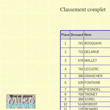
Classement complet
Place
Dossard
Nom
1
741
BOSQUAIN
2
731
DELARUE
3
676
MALLET
4
742
LECLERC
5
386
GRANCHER
6
635
FONTAINE
7
385
PIEDNOEL
8
700
TRONET
Mise en œuvre
9
389
SOREL
10
514
ROBERT
11
128
RENARD