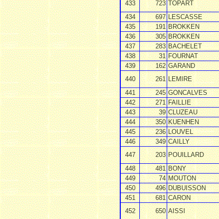
433
723
TOPART
434
697
LESCASSE
435
191
BROKKEN
436
305
BROKKEN
437
283
BACHELET
438
31
FOURNAT
439
162
GARAND
440
261
LEMIRE
441
245
GONCALVES
442
271
FAILLIE
443
39
CLUZEAU
444
350
KUENHEN
445
236
LOUVEL
446
349
CAILLY
447
203
POUILLARD
448
481
BONY
449
74
MOUTON
450
496
DUBUISSON
451
681
CARON
452
650
AISSI