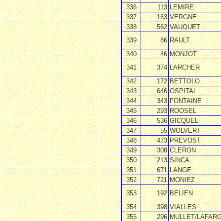
336
113
LEMIRE
337
163
VERGNE
338
562
VAUQUET
339
86
RAULT
340
46
MONJOT
341
374
LARCHER
342
172
BETTOLO
343
646
OSPITAL
344
343
FONTAINE
345
293
ROOSEL
346
536
GICQUEL
347
55
WOLVERT
348
473
PREVOST
349
308
CLERON
350
213
SINCA
351
671
LANGE
352
721
MONIEZ
353
192
BELIEN
354
398
VIALLES
355
296
MULLET/LAFAR