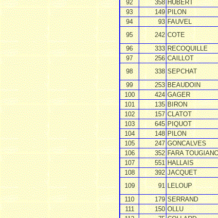
92
358
HUBERT
93
149
PILON
94
93
FAUVEL
95
242
COTE
96
333
RECOQUILLE
97
256
CAILLOT
98
338
SEPCHAT
99
253
BEAUDOIN
100
424
GAGER
101
135
BIRON
102
157
CLATOT
103
645
PIQUOT
104
148
PILON
105
247
GONCALVES
106
352
FARA TOUGIAN
107
551
HALLAIS
108
392
JACQUET
109
91
LELOUP
110
179
SERRAND
111
150
OLLU