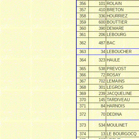
356
101
ROLAIN
357
410
BRETON
358
336
HOURRIEZ
359
600
BOUTTIER
360
390
DEMARE
361
206
LEBOURG
362
487
BAC
363
34
LEBOUCHER
364
323
HAULE
365
538
PREVOST
366
72
ROSAY
367
702
LEMAINS
368
301
LEGROS
369
239
JACQUELINE
370
145
TARDIVEAU
371
84
HARNOIS
372
70
DEDINA
373
534
MOULINET
374
13
LE BOURGOCQ