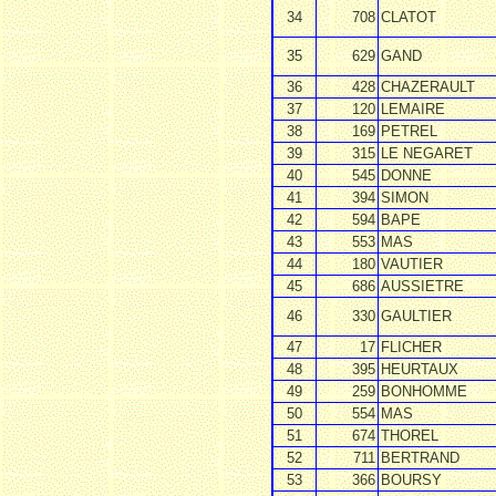
34
708
CLATOT
35
629
GAND
36
428
CHAZERAULT
37
120
LEMAIRE
38
169
PETREL
39
315
LE NEGARET
40
545
DONNE
41
394
SIMON
42
594
BAPE
43
553
MAS
44
180
VAUTIER
45
686
AUSSIETRE
46
330
GAULTIER
47
17
FLICHER
48
395
HEURTAUX
49
259
BONHOMME
50
554
MAS
51
674
THOREL
52
711
BERTRAND
53
366
BOURSY