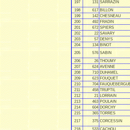
197
131
SARRAZIN
198
617
BILLON
199
142
CHESNEAU
200
492
FRADIN
201
672
SPIERS
202
22
SAVARY
203
57
DENYS
204
134
BINOT
205
576
SABIN
206
26
THOUMY
207
624
AVENNE
208
710
DUHAMEL
209
623
FOUQUET
210
704
FAUQUEBERGU
211
458
TRUPTIL
212
21
LORRAIN
213
463
POULAIN
214
604
DORCHY
215
365
TORRES
217
375
CORCESSIN
218
533
CACHOU