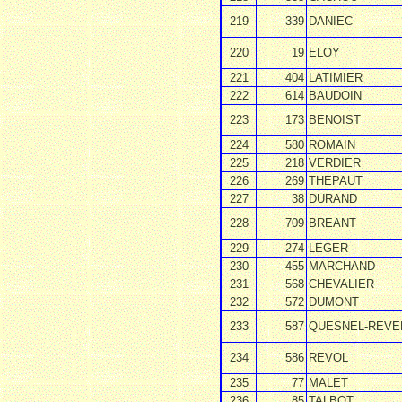
219
339
DANIEC
220
19
ELOY
221
404
LATIMIER
222
614
BAUDOIN
223
173
BENOIST
224
580
ROMAIN
225
218
VERDIER
226
269
THEPAUT
227
38
DURAND
228
709
BREANT
229
274
LEGER
230
455
MARCHAND
231
568
CHEVALIER
232
572
DUMONT
233
587
QUESNEL-REVE
234
586
REVOL
235
77
MALET
236
85
TALBOT