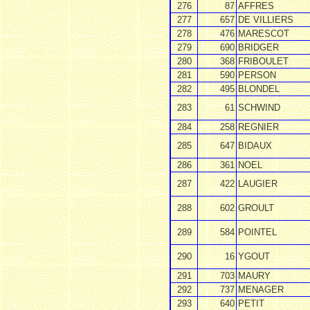
276
87
AFFRES
277
657
DE VILLIERS
278
476
MARESCOT
279
690
BRIDGER
280
368
FRIBOULET
281
590
PERSON
282
495
BLONDEL
283
61
SCHWIND
284
258
REGNIER
285
647
BIDAUX
286
361
NOEL
287
422
LAUGIER
288
602
GROULT
289
584
POINTEL
290
16
YGOUT
291
703
MAURY
292
737
MENAGER
293
640
PETIT