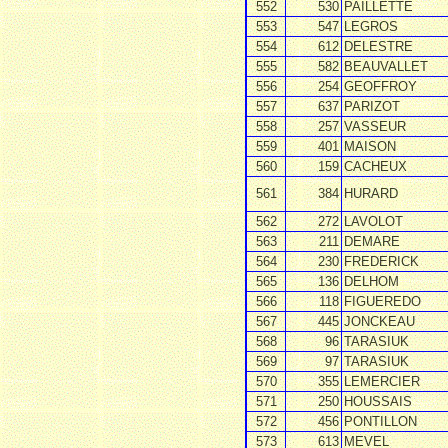
552
530
PAILLETTE
553
547
LEGROS
554
612
DELESTRE
555
582
BEAUVALLET
556
254
GEOFFROY
557
637
PARIZOT
558
257
VASSEUR
559
401
MAISON
560
159
CACHEUX
561
384
HURARD
562
272
LAVOLOT
563
211
DEMARE
564
230
FREDERICK
565
136
DELHOM
566
118
FIGUEREDO
567
445
JONCKEAU
568
96
TARASIUK
569
97
TARASIUK
570
355
LEMERCIER
571
250
HOUSSAIS
572
456
PONTILLON
573
613
MEVEL