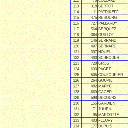
112
75
COLLARD
113
318
BERTOT
114
11
PATRIKEFF
115
475
REBOURG
116
727
PALLARDY
117
564
BERQUEZ
118
364
GUILLOT
119
146
SERRAND
120
497
BERNARD
121
397
HOUEL
122
400
SCHRODER
123
728
GROS
124
630
PAGET
125
505
COUFOURIER
126
264
GOUPIL
127
482
MARYE
128
669
GAGER
129
598
DECOURS
130
155
GARDIEN
131
171
JULIEN
132
95
MARCOTTE
133
403
FLEURY
134
177
DUPUIS