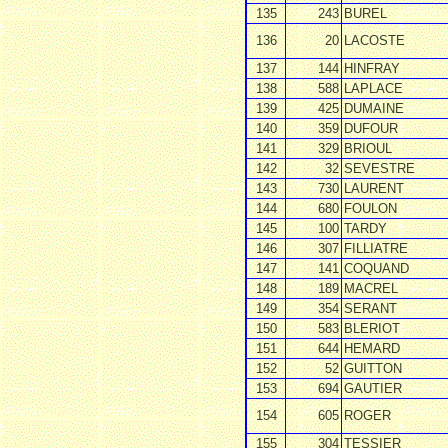
135
243
BUREL
136
20
LACOSTE
137
144
HINFRAY
138
588
LAPLACE
139
425
DUMAINE
140
359
DUFOUR
141
329
BRIOUL
142
32
SEVESTRE
143
730
LAURENT
144
680
FOULON
145
100
TARDY
146
307
FILLIATRE
147
141
COQUAND
148
189
MACREL
149
354
SERANT
150
583
BLERIOT
151
644
HEMARD
152
52
GUITTON
153
694
GAUTIER
154
605
ROGER
155
304
TESSIER