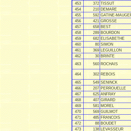
453
372
TISSUT
454
210
DEMARE
455
592
GATINE-MAUGE
456
421
GROSSE
457
658
BEST
458
289
BOURDON
459
682
ELISABETHE
460
80
SIMON
461
369
LEGUILLON
462
30
BRINTE
463
560
ROCHAIS
464
302
REBOIS
465
549
SENINCK
466
207
PERROUELLE
467
625
ANFRAY
468
407
GIRARD
469
581
MOREL
470
569
GUILMOT
471
485
FRANCOIS
472
88
BOUDET
473
138
LEVASSEUR