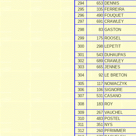
294
653
DENNIS
295
335
FERREIRA
296
490
FOUQUET
297
691
CRAWLEY
298
83
GASTON
299
175
ROOSEL
300
298
LEPETIT
301
543
DUHAUPAS
302
689
CRAWLEY
303
665
JENNES
304
92
LE BRETON
305
117
NOWACZYK
306
106
SIGNORE
307
531
CASANO
308
183
ROY
309
267
VAUCHEL
310
483
POSTEL
311
351
NYS
312
260
PFRIMMER