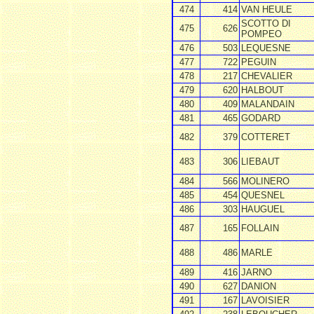
474
414
VAN HEULE
SCOTTO DI
475
626
POMPEO
476
503
LEQUESNE
477
722
PEGUIN
478
217
CHEVALIER
479
620
HALBOUT
480
409
MALANDAIN
481
465
GODARD
482
379
COTTERET
483
306
LIEBAUT
484
566
MOLINERO
485
454
QUESNEL
486
303
HAUGUEL
487
165
FOLLAIN
488
486
MARLE
489
416
JARNO
490
627
DANION
491
167
LAVOISIER