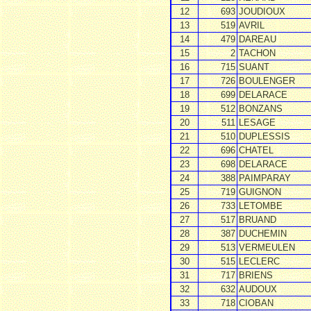
12
693
JOUDIOUX
13
519
AVRIL
14
479
DAREAU
15
2
TACHON
16
715
SUANT
17
726
BOULENGER
18
699
DELARACE
19
512
BONZANS
20
511
LESAGE
21
510
DUPLESSIS
22
696
CHATEL
23
698
DELARACE
24
388
PAIMPARAY
25
719
GUIGNON
26
733
LETOMBE
27
517
BRUAND
28
387
DUCHEMIN
29
513
VERMEULEN
30
515
LECLERC
31
717
BRIENS
32
632
AUDOUX
33
718
CIOBAN