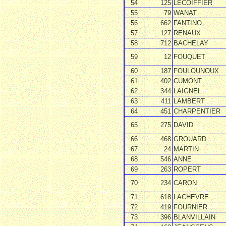
54
125
LECOIFFIER
55
79
WANAT
56
662
FANTINO
57
127
RENAUX
58
712
BACHELAY
59
12
FOUQUET
60
187
FOULOUNOUX
61
402
CUMONT
62
344
LAIGNEL
63
411
LAMBERT
64
451
CHARPENTIER
65
275
DAVID
66
468
GROUARD
67
24
MARTIN
68
546
ANNE
69
263
ROPERT
70
234
CARON
71
618
LACHEVRE
72
419
FOURNIER
73
396
BLANVILLAIN